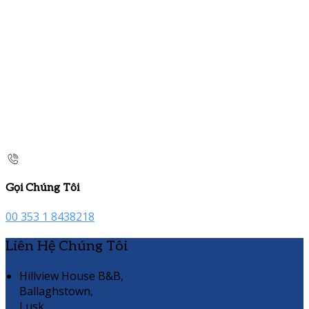
Gọi Chúng Tôi
00 353 1 8438218
Liên Hệ Chúng Tôi
Hillview House B&B,
Ballaghstown,
Lusk,