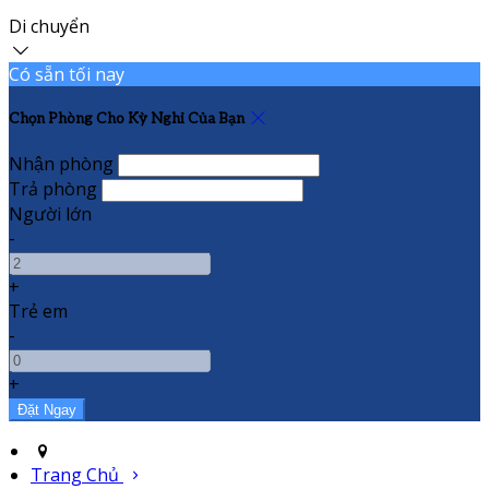
Di chuyển
Có sẵn tối nay
Chọn Phòng Cho Kỳ Nghỉ Của Bạn
Nhận phòng
Trả phòng
Người lớn
-
+
Trẻ em
-
+
Trang Chủ