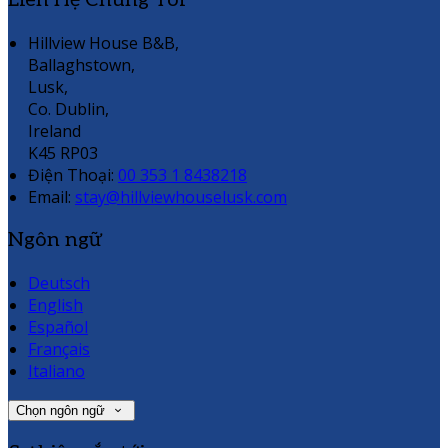
Liên Hệ Chúng Tôi
Hillview House B&B,
Ballaghstown,
Lusk,
Co. Dublin,
Ireland
K45 RP03
Điện Thoại
:
00 353 1 8438218
Email:
stay@hillviewhouselusk.com
Ngôn ngữ
Deutsch
English
Español
Français
Italiano
Chọn ngôn ngữ