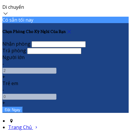
Di chuyển
Có sẵn tối nay
Chọn Phòng Cho Kỳ Nghỉ Của Bạn
Nhận phòng
Trả phòng
Người lớn
-
+
Trẻ em
-
+
Trang Chủ