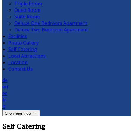
Triple Room
Quad Room
Suite Room
Deluxe One Bedroom Apartment
Deluxe Two Bedroom Apartment
Facilities
Photo Gallery
Self Catering
Local Attractions
Location
Contact Us
de
en
es
fr
it
Chọn ngôn ngữ
Self Catering