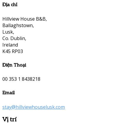
Địa chỉ
Hillview House B&B,
Ballaghstown,
Lusk,
Co. Dublin,
Ireland
K45 RP03
Điện Thoại
00 353 1 8438218
Email
stay@hillviewhouselusk.com
Vị trí